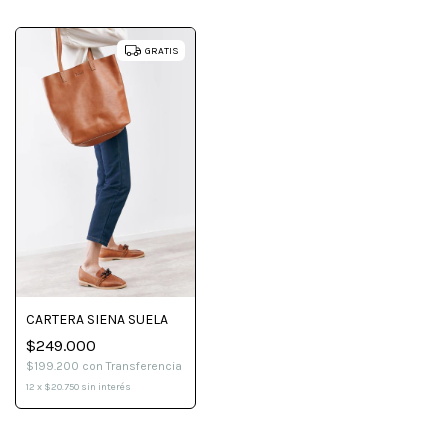
GRATIS
CARTERA SIENA SUELA
$249.000
$199.200
con
Transferencia
12
x
$20.750
sin interés