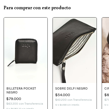
Para comprar con este producto
BILLETERA POCKET
SOBRE DELFI NEGRO
CI
NEGRO
$54.000
$8
$79.000
$43.200
con
Transferencia
$7
$63.200
con
Transferencia
12
x
$4.500
sin interés
12
x
12
x
$6.583,33
sin interés