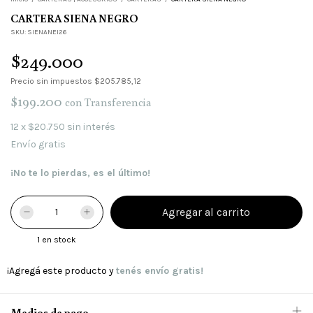
CARTERA SIENA NEGRO
SKU:
SIENANEI26
$249.000
Precio sin impuestos
$205.785,12
$199.200
con
Transferencia
12
x
$20.750
sin interés
Envío gratis
¡No te lo pierdas, es el último!
1
en stock
¡Agregá este producto y
tenés envío gratis!
Medios de pago