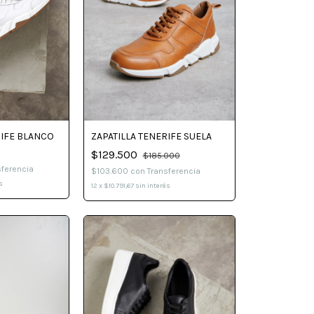
RIFE BLANCO
ZAPATILLA TENERIFE SUELA
$129.500
$185.000
sferencia
$103.600
con
Transferencia
s
12
x
$10.791,67
sin interés