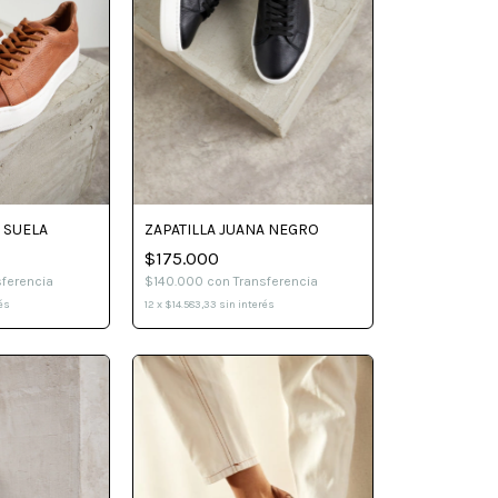
 SUELA
ZAPATILLA JUANA NEGRO
$175.000
sferencia
$140.000
con
Transferencia
és
12
x
$14.583,33
sin interés