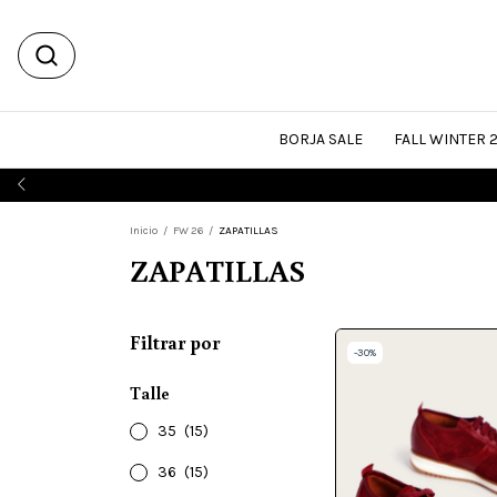
BORJA SALE
FALL WINTER 
Inicio
/
FW 26
/
ZAPATILLAS
ZAPATILLAS
Filtrar por
-
30
%
Talle
35
(15)
36
(15)