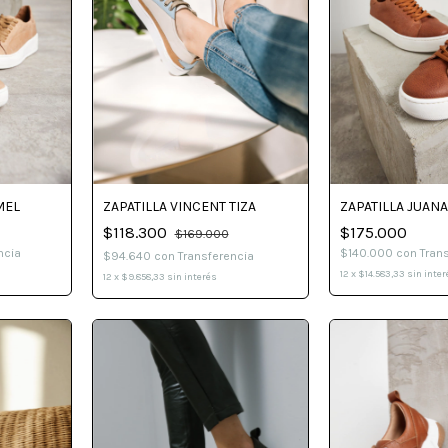
MEL
ZAPATILLA VINCENT TIZA
ZAPATILLA JUANA
$118.300
$175.000
$169.000
ncia
$140.000
con
Tran
$94.640
con
Transferencia
12
x
$14.583,33
sin inter
12
x
$9.858,33
sin interés