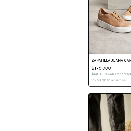
ZAPATILLA JUANA CA
$175.000
$140.000
con
Transfere
12
x
$14.583,33
sin interés