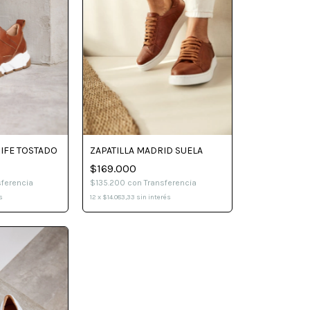
RIFE TOSTADO
ZAPATILLA MADRID SUELA
$169.000
sferencia
$135.200
con
Transferencia
s
12
x
$14.083,33
sin interés