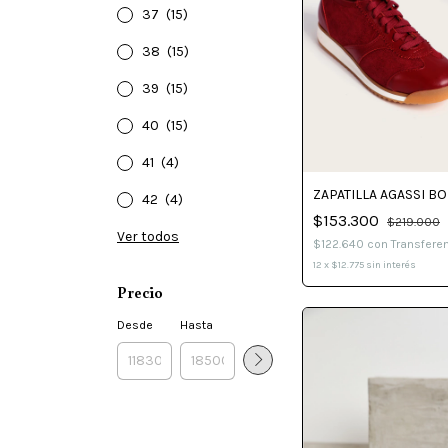
37
(15)
38
(15)
39
(15)
40
(15)
41
(4)
ZAPATILLA AGASSI B
42
(4)
$153.300
$219.000
Ver todos
$122.640
con
Transfere
12
x
$12.775
sin interés
Precio
Desde
Hasta