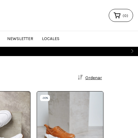
(
0
)
NEWSLETTER
LOCALES
Ordenar
-
30
%