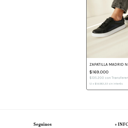
ZAPATILLA MADRID 
$169.000
$135.200
con
Transfere
12
x
$14.083,33
sin interés
Seguinos
+ IN