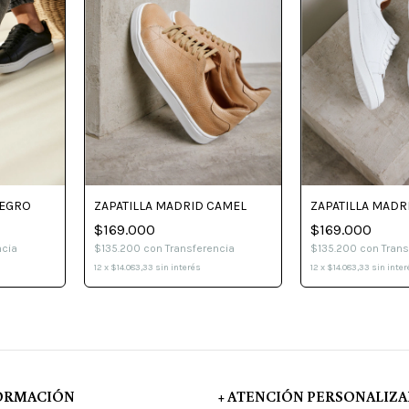
NEGRO
ZAPATILLA MADRID CAMEL
ZAPATILLA MADR
$169.000
$169.000
ncia
$135.200
con
Transferencia
$135.200
con
Trans
12
x
$14.083,33
sin interés
12
x
$14.083,33
sin inter
FORMACIÓN
+ ATENCIÓN PERSONALIZ