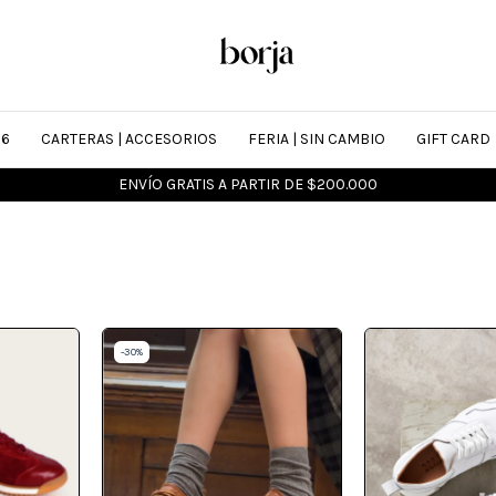
26
CARTERAS | ACCESORIOS
FERIA | SIN CAMBIO
GIFT CARD
SALE is on > Hasta 50% OFF + 6 CUOTAS SIN INTERÉS
-
30
%