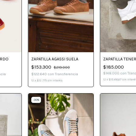
ORDO
ZAPATILLA AGASSI SUELA
ZAPATILLA TENE
$153.300
$185.000
$219.000
$148.000
con
Tran
ncia
$122.640
con
Transferencia
12
x
$15.416,67
sin interé
12
x
$12.775
sin interés
-
30
%