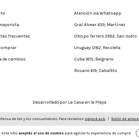
cto
Atención via Whatsapp
mayorista
Gral. Alvear 459, Martínez
tas frecuentes
Obispo Terrero 2992, San Isidro
comprar
Uruguay 1282, Recoleta
ca de cambios
Cuba 1815, Belgrano
Rosario 619, Caballito
Desarrollado por La Casa en la Playa
fensa de las y los consumidores. Para reclamos
ingresá acá.
/
Botón de arrepe
 este sitio
aceptás el uso de cookies
para agilizar tu experiencia de compra.