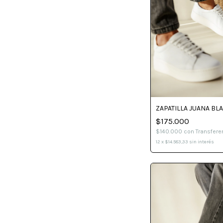
ZAPATILLA JUANA BL
$175.000
$140.000
con
Transfere
12
x
$14.583,33
sin interés