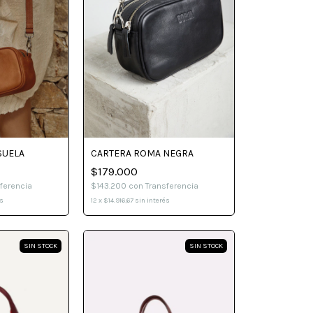
SUELA
CARTERA ROMA NEGRA
$179.000
ferencia
$143.200
con
Transferencia
és
12
x
$14.916,67
sin interés
SIN STOCK
SIN STOCK