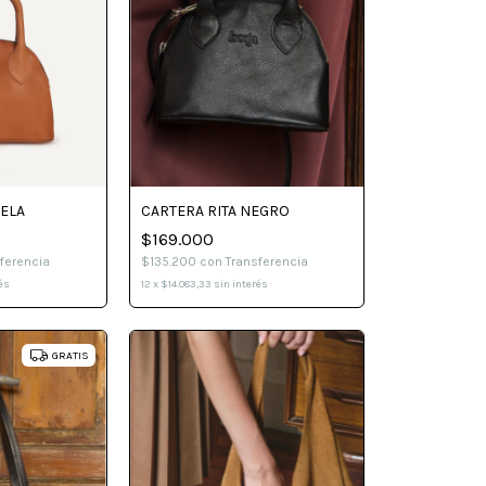
UELA
CARTERA RITA NEGRO
$169.000
ferencia
$135.200
con
Transferencia
és
12
x
$14.083,33
sin interés
GRATIS