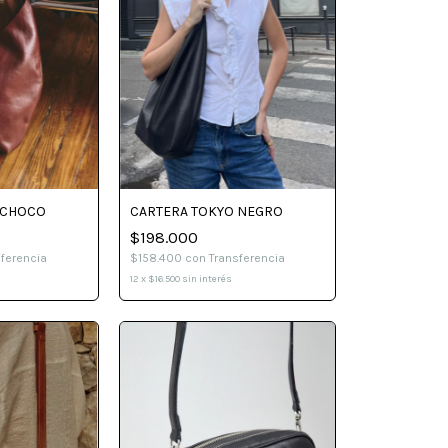
CARTERA TOKYO NEGRO
 CHOCO
$198.000
$158.400
con
Transferencia
sferencia
12
x
$16.500
sin interés