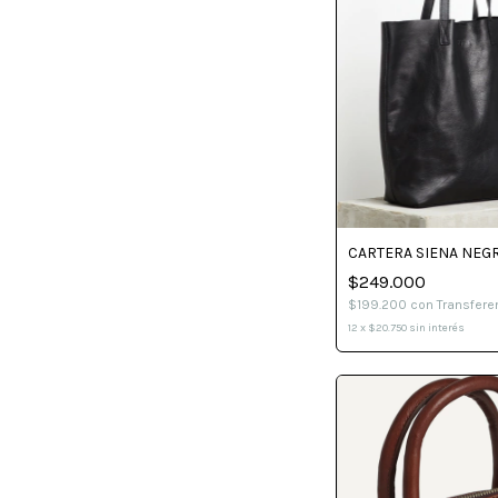
CARTERA SIENA NEG
$249.000
$199.200
con
Transfere
12
x
$20.750
sin interés