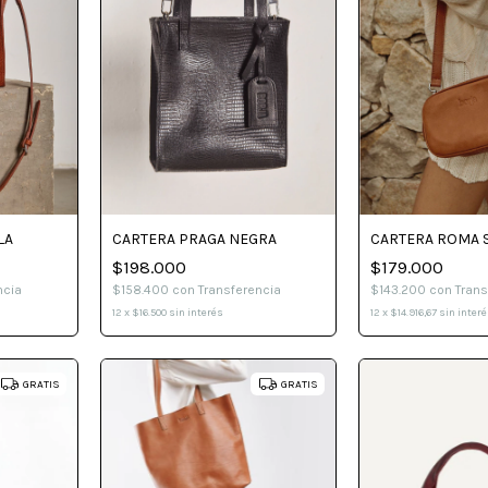
CARTERA ROMA 
LA
CARTERA PRAGA NEGRA
$179.000
$198.000
$143.200
con
Trans
ncia
$158.400
con
Transferencia
12
x
$14.916,67
sin inter
12
x
$16.500
sin interés
GRATIS
GRATIS