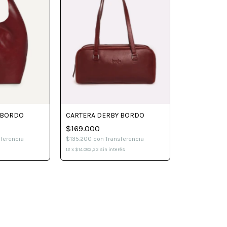
 BORDO
CARTERA DERBY BORDO
$169.000
sferencia
$135.200
con
Transferencia
12
x
$14.083,33
sin interés