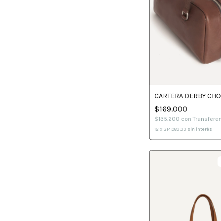
CARTERA DERBY CH
$169.000
$135.200
con
Transfere
12
x
$14.083,33
sin interés