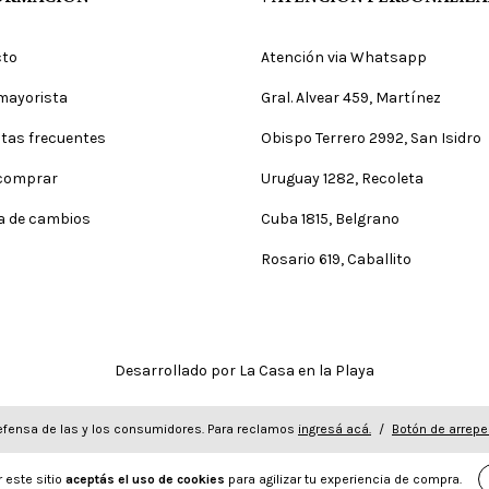
cto
Atención via Whatsapp
mayorista
Gral. Alvear 459, Martínez
tas frecuentes
Obispo Terrero 2992, San Isidro
comprar
Uruguay 1282, Recoleta
ca de cambios
Cuba 1815, Belgrano
Rosario 619, Caballito
Desarrollado por La Casa en la Playa
fensa de las y los consumidores. Para reclamos
ingresá acá.
/
Botón de arrepe
 este sitio
aceptás el uso de cookies
para agilizar tu experiencia de compra.