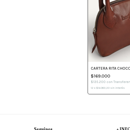
CARTERA RITA CHOC
$169.000
$135.200
con
Transfere
12
x
$14.083,33
sin interés
Seguinos
+ IN