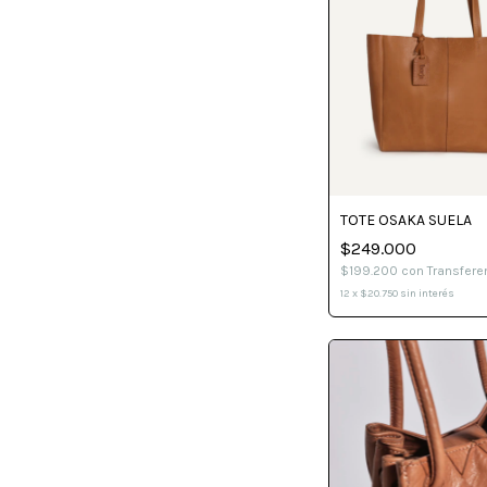
TOTE OSAKA SUELA
$249.000
$199.200
con
Transfere
12
x
$20.750
sin interés