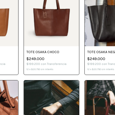
TOTE OSAKA CHOCO
TOTE OSAKA NE
$249.000
$249.000
ncia
$199.200
con
Transferencia
$199.200
con
Tran
12
x
$20.750
sin interés
12
x
$20.750
sin interés