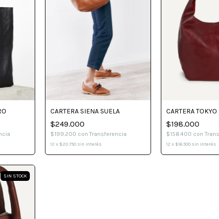
RO
CARTERA TOKYO
CARTERA SIENA SUELA
$198.000
$249.000
ncia
$158.400
con
Tran
$199.200
con
Transferencia
12
x
$16.500
sin interés
12
x
$20.750
sin interés
SIN STOCK