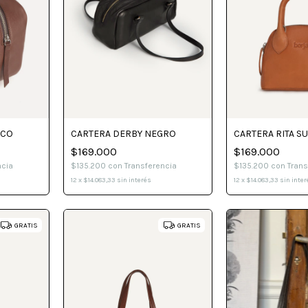
OCO
CARTERA DERBY NEGRO
CARTERA RITA S
$169.000
$169.000
ncia
$135.200
con
Transferencia
$135.200
con
Trans
12
x
$14.083,33
sin interés
12
x
$14.083,33
sin inter
GRATIS
GRATIS