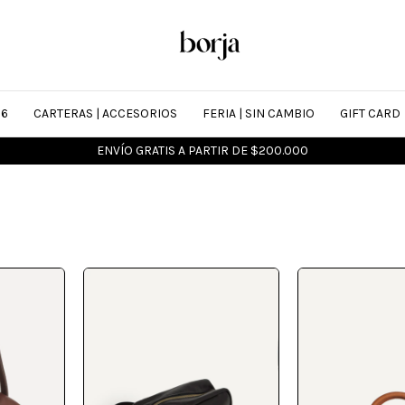
26
CARTERAS | ACCESORIOS
FERIA | SIN CAMBIO
GIFT CARD
SALE is on > Hasta 50% OFF + 6 CUOTAS SIN INTERÉS