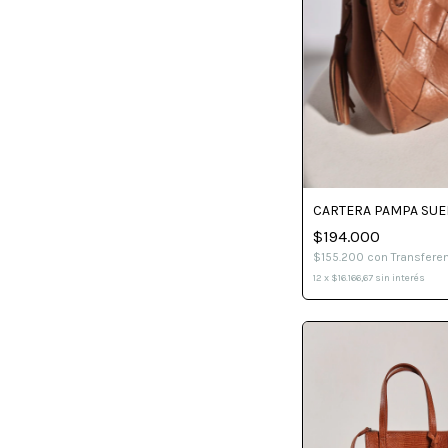
CARTERA PAMPA SUE
$194.000
$155.200
con
Transfere
12
x
$16.166,67
sin interés