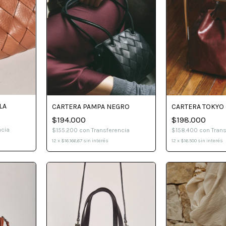
LA
CARTERA TOKYO
CARTERA PAMPA NEGRO
$198.000
$194.000
ncia
$158.400
con
Tran
$155.200
con
Transferencia
12
x
$16.500
sin interés
12
x
$16.166,67
sin interés