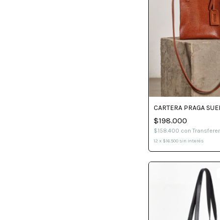
CARTERA PRAGA SUE
$198.000
$158.400
con
Transfere
12
x
$16.500
sin interés