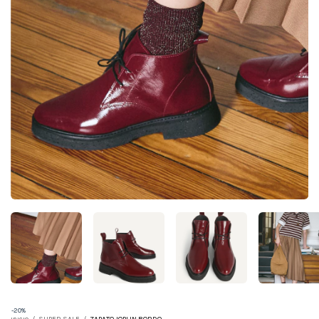
-
20
%