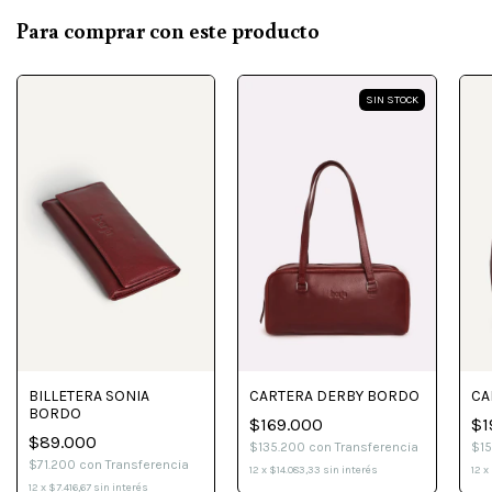
Para comprar con este producto
SIN STOCK
BILLETERA SONIA
CARTERA DERBY BORDO
CA
BORDO
$169.000
$1
$89.000
$135.200
con
Transferencia
$1
$71.200
con
Transferencia
12
x
$14.083,33
sin interés
12
x
12
x
$7.416,67
sin interés