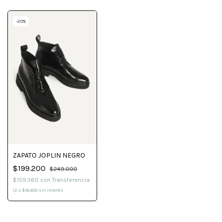
-
20
%
ZAPATO JOPLIN NEGRO
$199.200
$249.000
$159.360
con
Transferencia
12
x
$16.600
sin interés