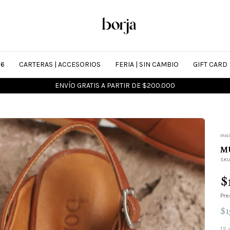
26
CARTERAS | ACCESORIOS
FERIA | SIN CAMBIO
GIFT CARD
SALE is on > Hasta 50% OFF + 6 CUOTAS SIN INTERÉS
Inic
M
SKU
$
Pre
$1
12