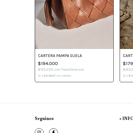
CARTERA PAMPA SUELA
CART
$194.000
$179
$155.200
con
Transferencia
$143.
12
x
$16.166,67
sin interés
12
x
$14
Seguinos
+ IN