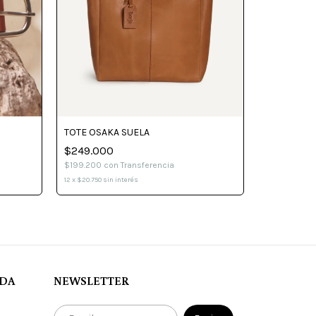
TOTE OSAKA SUELA
$249.000
CARTERA R
$199.200
con
Transferencia
$169.000
12
x
$20.750
sin interés
$135.200
co
12
x
$14.083,33
ADA
NEWSLETTER