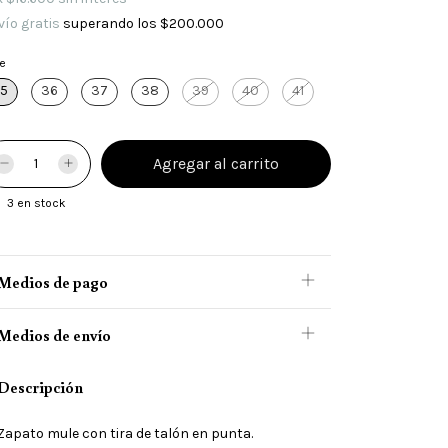
vío gratis
superando los
$200.000
le
5
36
37
38
39
40
41
3
en stock
Medios de pago
Medios de envío
Descripción
Zapato mule con tira de talón en punta.