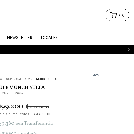
(
0
)
NEWSLETTER
LOCALES
-
20
%
io
/
SUPER SALE
/
MULE MUNCH SUELA
ULE MUNCH SUELA
:
MUNSUEI26-35
199.200
$249.000
cio sin impuestos
$164.628,10
59.360
con
Transferencia
x
$16.600
sin interés