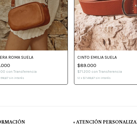
CINTO EMILIA SUELA
ERA ROMA SUELA
$89.000
.000
$71.200
con
Transferencia
200
con
Transferencia
12
x
$7.416,67
sin interés
.916,67
sin interés
FORMACIÓN
+ ATENCIÓN PERSONALIZ