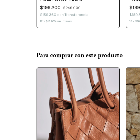
$199.200
$19
$249.000
$159.360
con
Transferencia
$159
12
x
$16.600
sin interés
12
x
$16
Para comprar con este producto