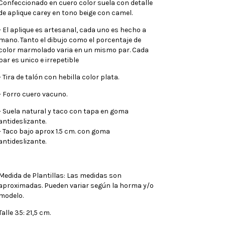
Confeccionado en cuero color suela con detalle
de aplique carey en tono beige con camel.
- El aplique es artesanal, cada uno es hecho a
mano. Tanto el dibujo como el porcentaje de
color marmolado varia en un mismo par. Cada
par es unico e irrepetible
- Tira de talón con hebilla color plata.
- Forro cuero vacuno.
- Suela natural y taco con tapa en goma
antideslizante.
- Taco bajo aprox 1.5 cm. con goma
antideslizante.
Medida de Plantillas: Las medidas son
aproximadas. Pueden variar según la horma y/o
modelo.
Talle 35: 21,5 cm.