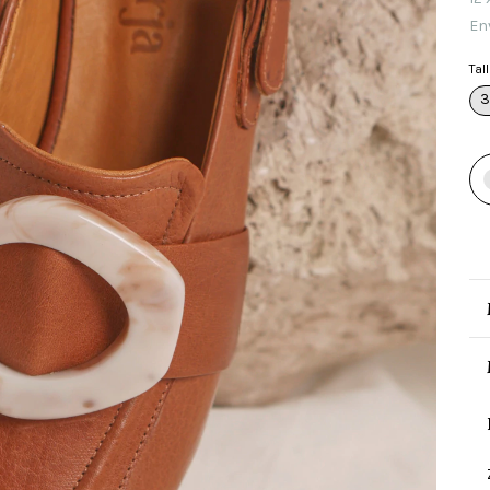
En
Tal
3