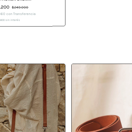
9.200
$249.000
.360
con
Transferencia
.600
sin interés