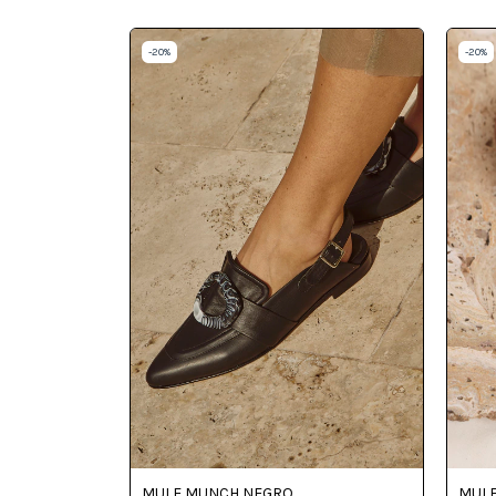
-
20
%
-
20
%
MULE MUNCH NEGRO
MULE