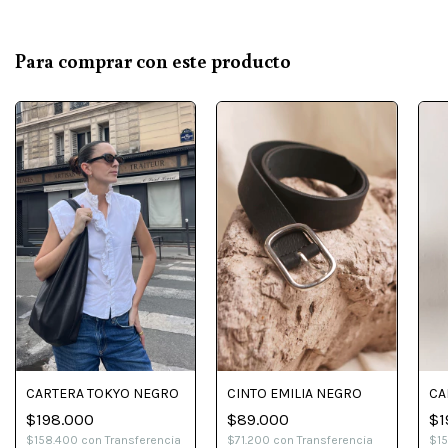
Para comprar con este producto
CINTO EMILIA NEGRO
CA
CARTERA TOKYO NEGRO
$89.000
$1
$198.000
$71.200
con
Transferencia
$1
$158.400
con
Transferencia