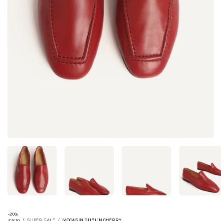
-
20
%
Inicio
/
SUPER SALE
/
MOCASIN DUBLIN CHERRY