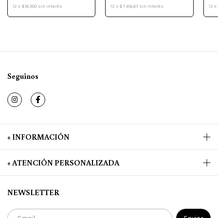
12
x
$7.416,67
sin interés
12
x
12
x
$16.500
sin interés
Seguinos
+ INFORMACIÓN
+ ATENCIÓN PERSONALIZADA
NEWSLETTER