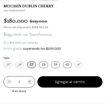
MOCASIN DUBLIN CHERRY
SKU:
DUBCHEI26-37
$180.000
$225.000
Precio sin impuestos
$148.760,33
$144.000
con
Transferencia
12
x
$15.000
sin interés
Envío gratis
superando los
$200.000
Talle
35
36
37
38
39
40
41
4
en stock