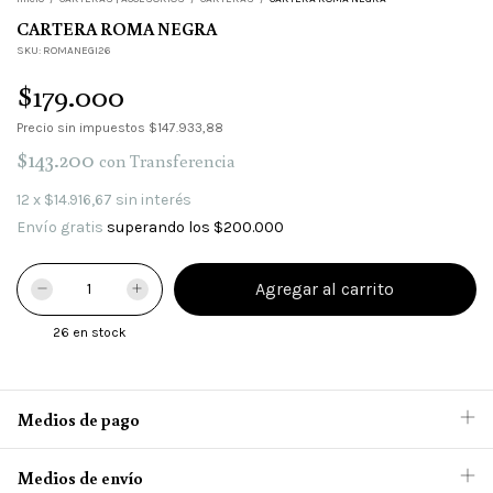
CARTERA ROMA NEGRA
SKU:
ROMANEGI26
$179.000
Precio sin impuestos
$147.933,88
$143.200
con
Transferencia
12
x
$14.916,67
sin interés
Envío gratis
superando los
$200.000
26
en stock
Medios de pago
Medios de envío