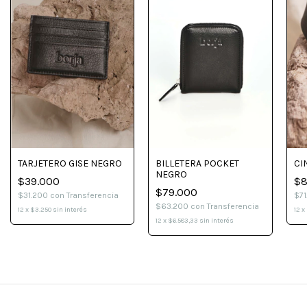
BILLETERA POCKET
CI
TARJETERO GISE NEGRO
NEGRO
$8
$39.000
$79.000
$7
$31.200
con
Transferencia
$63.200
con
Transferencia
12
x
12
x
$3.250
sin interés
12
x
$6.583,33
sin interés