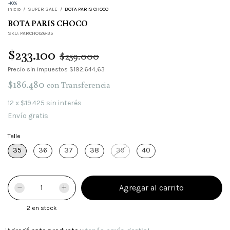
-
10
%
Inicio
/
SUPER SALE
/
BOTA PARIS CHOCO
BOTA PARIS CHOCO
SKU:
PARCHOI26-35
$233.100
$259.000
Precio sin impuestos
$192.644,63
$186.480
con
Transferencia
12
x
$19.425
sin interés
Envío gratis
Talle
35
36
37
38
39
40
2
en stock