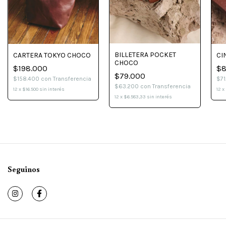
BILLETERA POCKET
CI
CARTERA TOKYO CHOCO
CHOCO
$8
$198.000
$79.000
$7
$158.400
con
Transferencia
$63.200
con
Transferencia
12
x
12
x
$16.500
sin interés
12
x
$6.583,33
sin interés
Seguinos