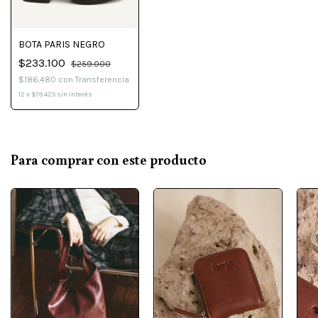
BOTA PARIS NEGRO
$233.100
$259.000
$186.480
con
Transferencia
12
x
$19.425
sin interés
Para comprar con este producto