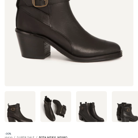
-
30
%
Inicio
/
SUPER SALE
/
BOTA MERYL NEGRO