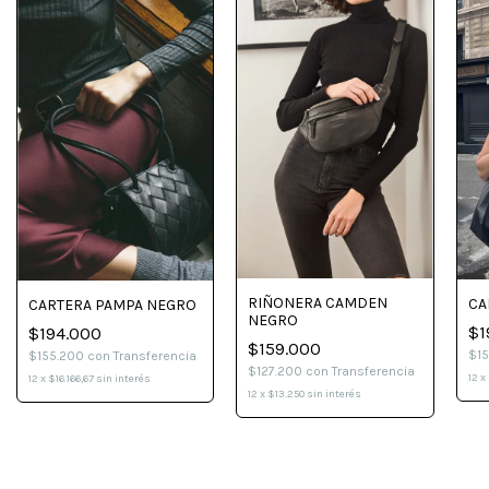
RIÑONERA CAMDEN
CA
CARTERA PAMPA NEGRO
NEGRO
$1
$194.000
$159.000
$1
$155.200
con
Transferencia
$127.200
con
Transferencia
12
x
12
x
$16.166,67
sin interés
12
x
$13.250
sin interés