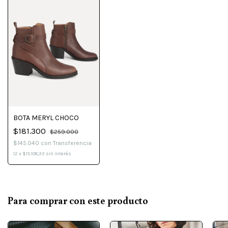
BOTA MERYL CHOCO
$181.300
$259.000
$145.040
con
Transferencia
12
x
$15.108,33
sin interés
Para comprar con este producto