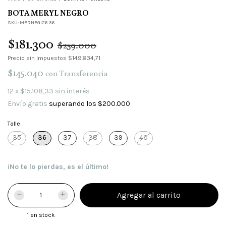
BOTA MERYL NEGRO
SKU:
MERNEGI26-36
$181.300
$259.000
Precio sin impuestos
$149.834,71
$145.040
con
Transferencia
12
x
$15.108,33
sin interés
Envío gratis
superando los
$200.000
Talle
35
36
37
38
39
40
¡No te lo pierdas, es el último!
1
en stock