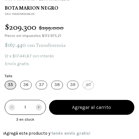
BOTA MARION NEGRO
SKU:
MARINEGI26-35
$209.300
$299.000
Precio sin impuestos
$172.975,21
$167.440
con
Transferencia
12
x
$17.441,67
sin interés
Envío gratis
Talle
35
36
37
38
39
40
3
en stock
¡Agregá este producto y
tenés envío gratis!