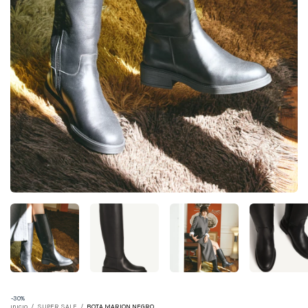
-
30
%
Inicio
/
SUPER SALE
/
BOTA MARION NEGRO