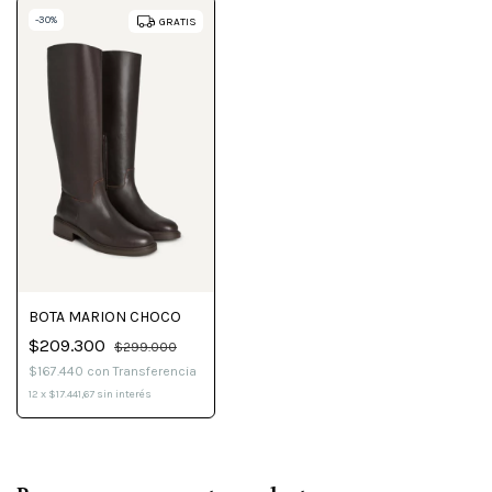
-
30
%
GRATIS
BOTA MARION CHOCO
$209.300
$299.000
$167.440
con
Transferencia
12
x
$17.441,67
sin interés