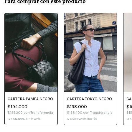
Para comprar con este producto
CA
CARTERA TOKYO NEGRO
CARTERA PAMPA NEGRO
$1
$198.000
$194.000
$1
$158.400
con
Transferencia
$155.200
con
Transferencia
12
x
12
x
$16.500
sin interés
12
x
$16.166,67
sin interés