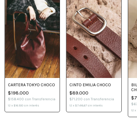
BI
CINTO EMILIA CHOCO
CARTERA TOKYO CHOCO
CH
$89.000
$198.000
$7
$71.200
con
Transferencia
$158.400
con
Transferencia
$6
12
x
$7.416,67
sin interés
12
x
$16.500
sin interés
12
x