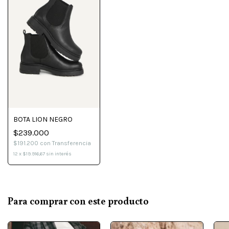
BOTA LION NEGRO
$239.000
$191.200
con
Transferencia
12
x
$19.916,67
sin interés
Para comprar con este producto