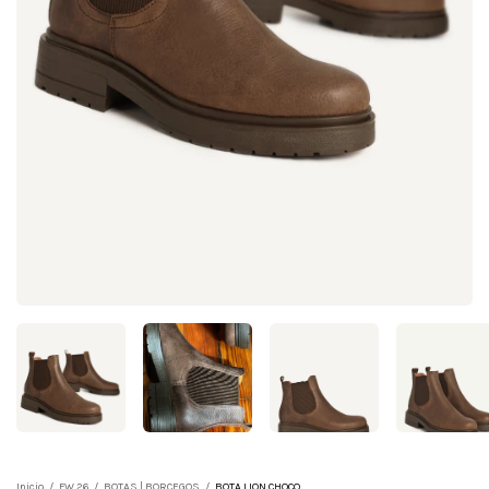
Inicio
/
FW 26
/
BOTAS | BORCEGOS
/
BOTA LION CHOCO