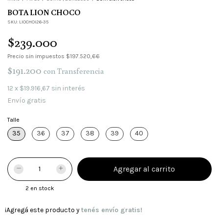
BOTA LION CHOCO
SKU:
LIOCHOI26-35
$239.000
Precio sin impuestos
$197.520,66
$191.200
con
Transferencia
12
x
$19.916,67
sin interés
Envío gratis
Talle
35
36
37
38
39
40
2
en stock
¡Agregá este producto y
tenés envío gratis!